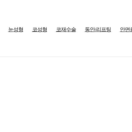
눈성형
코성형
코재수술
동안/리프팅
안면