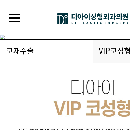
코재수술
VIP코성