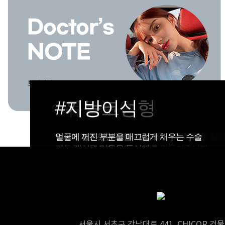
#이마거상
#듀얼트임
#기능코성형
#지방이식
피부의 처짐으로 숨겨져있던 쌍꺼풀 라인을 찾
뒤트임+밑트임 같이 수술을 하여
숨쉬기 불편했던 코를
얼굴에 꺼진 부분을 매끄럽게 채우는 수술
또렷한 눈을 만들어주는 수술
가로로 시원하게 트인 눈매를 만들어줍니다.
기능 개선과 미용을 동시에
서울시 서초구 강남대로 441, CHICOR 건물