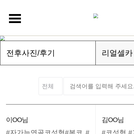
전후사진/후기
리얼셀카
이OO님
김OO님
#자가늑연골코성형#복코 #
#코성형 #