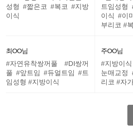
성형 #짧은코 #복코 #지방
트임성형 
이식
이식 #이
부리코 #
최OO님
주OO님
#자연유착쌍꺼풀 #DI쌍꺼
#지방이식
풀 #앞트임 #듀얼트임 #트
눈매교정 
임성형 #지방이식
리코 #자