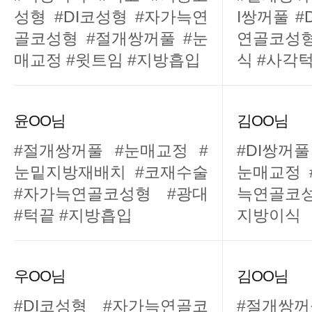
성형 #DI코성형 #자가늑연
I쌍꺼풀 #
골코성형 #절개쌍꺼풀 #눈
연골코성형
매교정 #윗트임 #지방흡입
식 #사각턱
윤OO님
김OO님
#절개쌍꺼풀 #눈매교정 #
#DI쌍꺼
눈밑지방재배치 #코재수술
눈매교정 
#자가늑연골코성형 #광대
늑연골코성
#턱끝 #지방흡입
지방이식
우OO님
김OO님
#DI코성형 #자가늑연골코
#절개쌍꺼