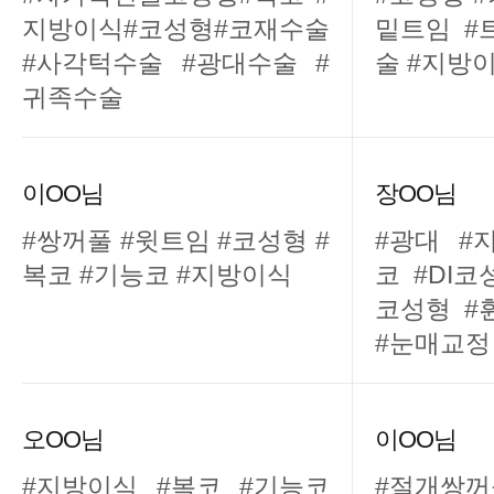
지방이식#코성형#코재수술
밑트임 #
#사각턱수술 #광대수술 #
술 #지방
귀족수술
이OO님
장OO님
#쌍꺼풀 #윗트임 #코성형 #
#광대 #
복코 #기능코 #지방이식
코 #DI
코성형 #
#눈매교정
오OO님
이OO님
#지방이식 #복코 #기능코
#절개쌍꺼