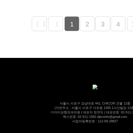
〈〈
〈
1
2
3
4
서울시 서초구 강남대로 441, CHICOR 건물 12층
(지번주소 : 서울시 서초구 서초동 1305 1서산빌딩 12
디아이성형외과의원 | 대표자 정연익 | 대표번호: 02-511-1
팩스번호: 02-511-1582 diprsinfo@gmail.com
사업자등록번호 : 112-09-29827